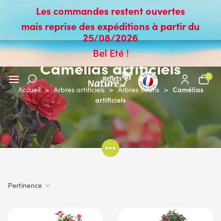
Les commandes restent ouvertes
mais reprise des expéditions à partir du
25/08/2026
Bel Eté !
Camélias artificiels
0
Camélias
Accueil
>
Arbres artificiels
>
Arbres fleuris
>
artificiels
Pertinence