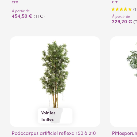
cm
cm
À partir de
454,50 €
(TTC)
À partir de
229,20 €
(
Voir les
tailles
150 cm
180 cm
Podocarpus artificiel reflexa 150 à 210
210 cm
Pittosporu