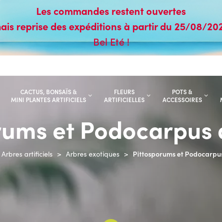
Les commandes restent ouvertes
ais reprise des expéditions à partir du 25/08/20
Bel Eté !
CACTUS, BONSAÏS &
FLEURS
POTS &
MINI PLANTES ARTIFICIELS
ARTIFICIELLES
ACCESSOIRES
rums et Podocarpus ar
Pittosporums et Podocarpus 
Arbres artificiels
>
Arbres exotiques
>