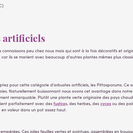
C)
artificiels
 connaissons peu chez nous mais qui sont à la fois décoratifs et origin
ses car ils se marient avec beaucoup d'autres plantes mêmes plus clas
optez pour cette catégorie d'arbustes artificiels, les Pittosporums. Ce
raies. Naturellement buissonnant nous avons cet avantage dans notr
èrement remarquable. Plutôt une plante verte originaire des pays chaud
fushia
cycas
ocient parfaitement avec des
s, des herbes, des
ou des palm
ez en valeur dans un pot assez haut.
tempérées. Ces jolies feuilles vertes et pointues, assemblées en bouqu