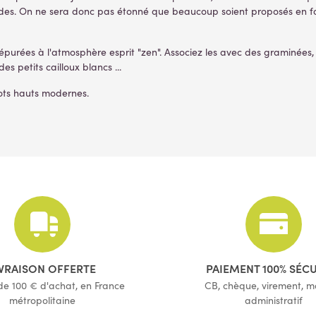
s codes. On ne sera donc pas étonné que beaucoup soient proposés en 
s épurées à l'atmosphère esprit "zen". Associez les avec des graminées
s petits cailloux blancs ...
pots hauts modernes.
IVRAISON OFFERTE
PAIEMENT 100% SÉC
 de 100 € d'achat, en France
CB, chèque, virement, 
métropolitaine
administratif