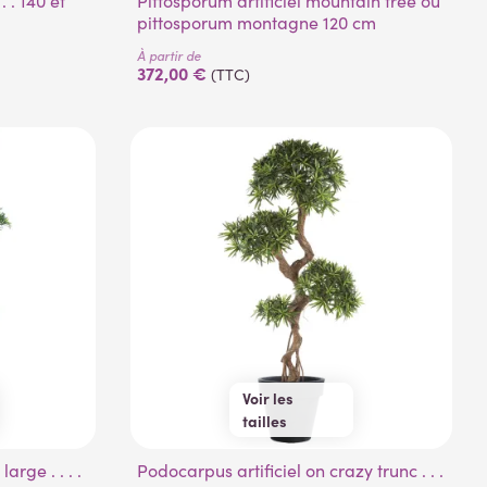
Pittosporum artificiel mountain tree ou
pittosporum montagne 120 cm
À partir de
372,00 €
(TTC)
Voir les
tailles
135 cm
160 cm
Podocarpus artificiel on crazy trunc . . .