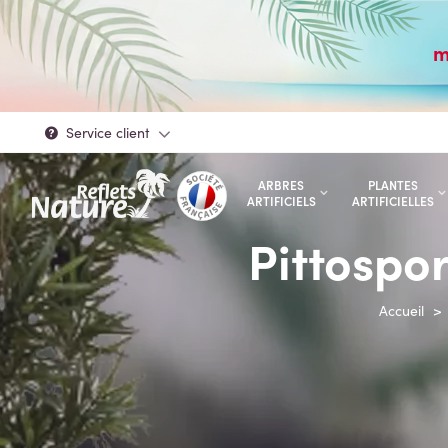
m
Service client
ARBRES
PLANTES
ARTIFICIELS
ARTIFICIELLES
Pittospo
Accueil
>