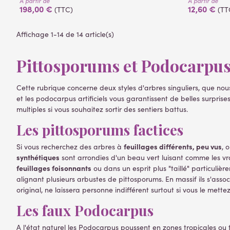
À partir de
À partir de
198,00 €
12,60 €
(TTC)
(TT
Affichage 1-14 de 14 article(s)
Pittosporums et Podocarpus 
Cette rubrique concerne deux styles d'arbres singuliers, que nous
et les podocarpus artificiels vous garantissent de belles surpri
multiples si vous souhaitez sortir des sentiers battus.
Les pittosporums factices
feuillages différents, peu vus
Si vous recherchez des arbres à
, 
synthétiques
sont arrondies d'un beau vert luisant comme les v
feuillages foisonnants
ou dans un esprit plus "taillé" particuli
alignant plusieurs arbustes de pittosporums. En massif ils s'ass
original, ne laissera personne indifférent surtout si vous le mett
Les faux Podocarpus
A l'état naturel les Podocarpus poussent en zones tropicales ou 