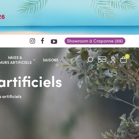
26
Showroom à Craponne (69)
0
HAIES &
SAISONS
MURS ARTIFICIELS
tificiels
artificiels