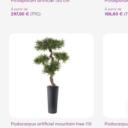
Pittosporum artificiel 150 cm
Pittosporu
À partir de
À partir de
297,60 €
166,80 €
(TTC)
(
Podocarpus artificiel mountain tree 110
Podocarpus artificiel nuage 110 à 150