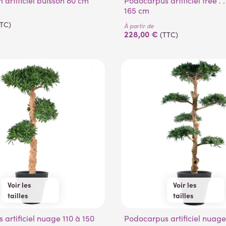
m artificiel buisson 80 cm
Podocarpus artificiel tree . . . . 140 et
165 cm
TTC)
À partir de
228,00 €
(TTC)
Voir les
Voir les
tailles
tailles
110 cm
150 cm
150 cm
180 cm
Podocarpus artificiel nuage large . . . .