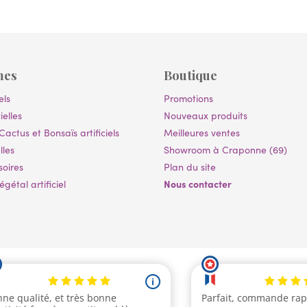
mes
Boutique
els
Promotions
ielles
Nouveaux produits
Cactus et Bonsaïs artificiels
Meilleures ventes
lles
Showroom à Craponne (69)
soires
Plan du site
Nous contacter
gétal artificiel