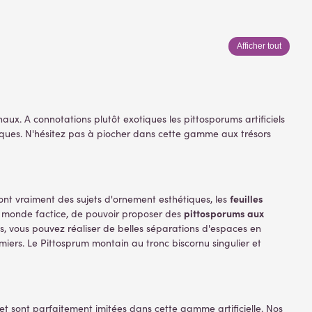
Afficher tout
aux. A connotations plutôt exotiques les pittosporums artificiels
siques. N'hésitez pas à piocher dans cette gamme aux trésors
feuilles
 sont vraiment des sujets d'ornement esthétiques, les
pittosporums aux
e monde factice, de pouvoir proposer des
s, vous pouvez réaliser de belles séparations d'espaces en
iers. Le Pittosprum montain au tronc biscornu singulier et
et sont parfaitement imitées dans cette gamme artificielle. Nos