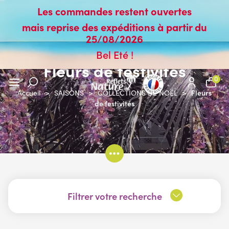
Les commandes restent ouvertes
mais reprise des expéditions à partir du
25/08/2026
Bel Eté !
Fleurs de festivités
0
Fleurs
Accueil
>
SAISONS
>
COLLECTIONS DE NOËL
>
de festivités
Filtrer votre recherche