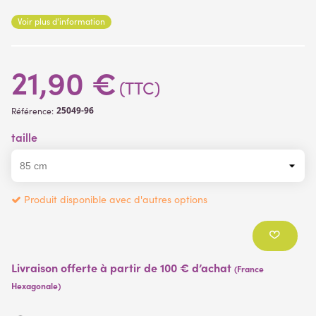
première branche
Voir plus d'information
Matière des fleurs et feuillages
: plastique irisé
Matière de la branche
: plastique or
21,90 €
(TTC)
25049-96
Référence:
taille
Produit disponible avec d'autres options
Livraison offerte à partir de 100 € d’achat
(France
Hexagonale)