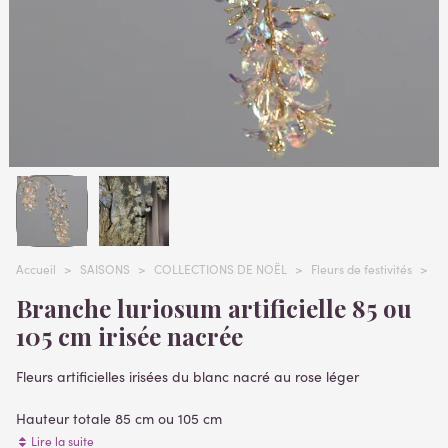
Accueil
>
SAISONS
>
COLLECTIONS DE NOËL
>
Fleurs de festivités
>
Br
Branche luriosum artificielle 85 ou
105 cm irisée nacrée
Fleurs artificielles irisées du blanc nacré au rose léger
Hauteur totale 85 cm ou 105 cm
Hampe florale : 43 cm ou 60 cm - Tige 37 cm ou 47 cm avant la
Lire la suite