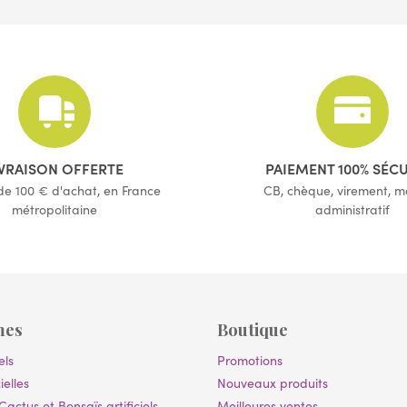
IVRAISON OFFERTE
PAIEMENT 100% SÉC
 de 100 € d'achat, en France
CB, chèque, virement, 
métropolitaine
administratif
mes
Boutique
els
Promotions
ielles
Nouveaux produits
Cactus et Bonsaïs artificiels
Meilleures ventes