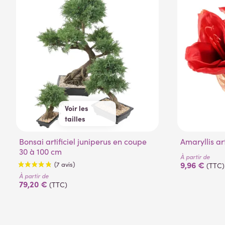
Voir les
tailles
30 cm
55 cm
Bonsai artificiel juniperus en coupe
100 cm
Amaryllis ar
30 à 100 cm
À partir de
9,96 €
(TTC)
À partir de
79,20 €
(TTC)