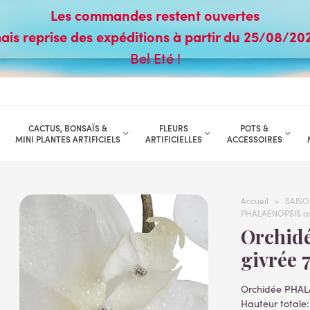
Les commandes restent ouvertes
ais reprise des expéditions à partir du 25/08/20
Bel Eté !
CACTUS, BONSAÏS &
FLEURS
POTS &
MINI PLANTES ARTIFICIELS
ARTIFICIELLES
ACCESSOIRES
Accueil
>
SAISO
PHALAENOPSIS arti
Orchidée phalaenopsis artificielle
givrée 
Orchidée PHALA
Hauteur totale