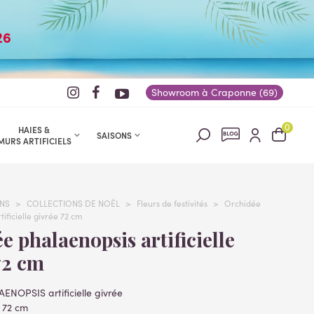
26
Showroom à Craponne (69)
0
HAIES &
SAISONS
MURS ARTIFICIELS
NS
>
COLLECTIONS DE NOËL
>
Fleurs de festivités
>
Orchidée
ficielle givrée 72 cm
72 cm
ENOPSIS artificielle givrée
: 72 cm