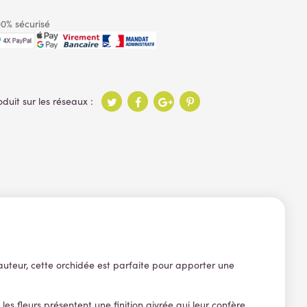
0% sécurisé
hauteur, cette orchidée est parfaite pour apporter une
les fleurs présentent une finition givrée qui leur confère