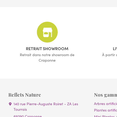
(7 avis)
RETRAIT SHOWROOM
L
Retrait dans notre showroom de
À partir
Craponne
Reflets Nature
Nos gam
Arbres artifici
140 rue Pierre-Auguste Roiret - ZA Les
Tourrais
Plantes artific
69290 Craponne
Mini Plantes, 