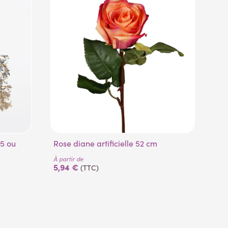
Rose diane artificielle 52 cm
B
À partir de
À pa
5,94 €
22
(TTC)