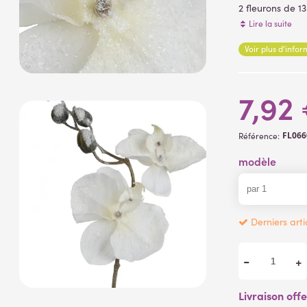
2 fleurons de 1
Matière des fl
Lire la suite
Matière de la
Voir plus d'info
Tige verte tota
fleurs artificiell
7,92
FL066
Référence:
modèle
Derniers arti
-
+
Livraison off