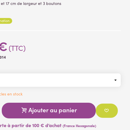
3 et 17 cm de largeur et
3 boutons
eurs
: tissu enduit
 branche
: plastique
rmation
lement armée afin de pouvoir lui donner la position souhaitée
es
 €
(TTC)
014
cles en stock
Ajouter au panier
erte à partir de 100 € d’achat
(France Hexagonale)