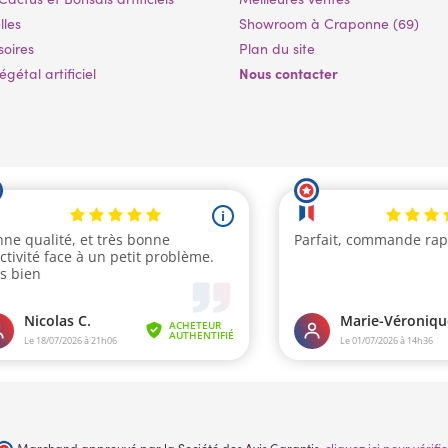
lles
Showroom à Craponne (69)
soires
Plan du site
Nous contacter
gétal artificiel
Marchand approuvé par la Société des Avis Garantis,
cliquez ici pour vérifie