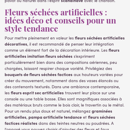
scandinave
pavot ou naturel dans l'esprit
avec le chardon.
Fleurs séchées artificielles :
idées déco et conseils pour un
style tendance
fleurs séchées artificielles
Pour mettre pleinement en valeur les
décoratives
, il est recommandé de penser leur intégration
fleurs
comme un élément fort de la décoration intérieure. Les
artificielles imitation fleurs séchées
s’expriment
particulièrement bien dans des compositions aériennes, peu
chargées, laissant respirer chaque variété. Privilégiez des
bouquets de fleurs séchées factices
aux hauteurs variées pour
créer du mouvement, notamment dans des vases élancés ou
des contenants texturés. Dans une ambiance contemporaine,
fleurs esprit sec artificielles
les
trouvent leur place sur une
console ou une table basse. Elles sont magnifiques associées à
des matériaux bruts comme le bois clair, le travertin ou le métal.
graminées
Pour un rendu plus doux et naturel, mélangez
artificielles
pampa artificielle tendance
fleurs séchées
,
et
factices réalistes
dans des teintes neutres ou poudrées. A
l'opposé vous pouvez choisir d'ajouter des fleurs et faux