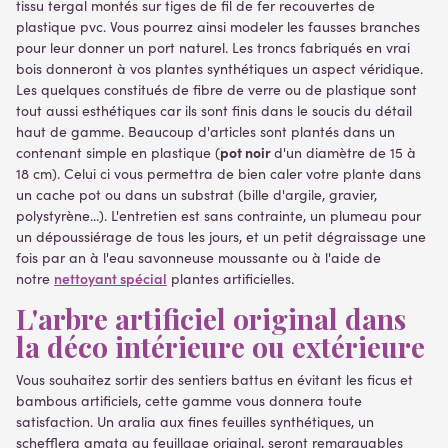
tissu tergal montés sur tiges de fil de fer recouvertes de
plastique pvc. Vous pourrez ainsi modeler les fausses branches
pour leur donner un port naturel. Les troncs fabriqués en vrai
bois donneront à vos plantes synthétiques un aspect véridique.
Les quelques constitués de fibre de verre ou de plastique sont
tout aussi esthétiques car ils sont finis dans le soucis du détail
haut de gamme. Beaucoup d'articles sont plantés dans un
pot noir
contenant simple en plastique (
d'un diamètre de 15 à
18 cm). Celui ci vous permettra de bien caler votre plante dans
un cache pot ou dans un substrat (bille d'argile, gravier,
polystyrène...). L'entretien est sans contrainte, un plumeau pour
un dépoussiérage de tous les jours, et un petit dégraissage une
fois par an à l'eau savonneuse moussante ou à l'aide de
nettoyant spécial
notre
plantes artificielles.
L'arbre artificiel original dans
la déco intérieure ou extérieure
Vous souhaitez sortir des sentiers battus en évitant les ficus et
bambous artificiels, cette gamme vous donnera toute
satisfaction. Un aralia aux fines feuilles synthétiques, un
schefflera amata au feuillage original, seront remarquables