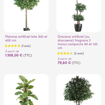
Platane artificiel tete 300 et
Dracena artificiel (ou
400 cm
dracaena) fragrans 3
troncs compacta 90 et 120
cm
À partir de
1 308,00 €
(TTC)
À partir de
79,80 €
(TTC)
(1 avis)