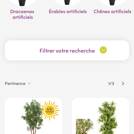
Dracaenas 
Érables artificiels
Chênes artificiels
artificiels
Filtrer votre recherche
Suiv
1/3
Pertinence