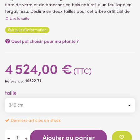
fibre de verre et de branches en bois naturel, d'un feuillage en
tergal, tissu. Décliné en deux tailles pour cet arbre artificiel de
340 à 600 cm de hauteur pour une envergure de 300 et 380 cm.
Lire la suite
Tronc de diamètre 30 cm. Livré sur platine de fixation ( plantes
Voir plus d'information
artificielles )
(1 avis)
Quel pot choisir pour ma plante ?
4 524,00 €
(TTC)
10522-71
Référence:
taille
Derniers articles en stock
Ajouter au panier
-
+