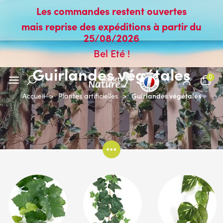
Les commandes restent ouvertes
mais reprise des expéditions à partir du
25/08/2026
Bel Eté !
Guirlandes végétales
0
Guirlandes végétales
Accueil
>
Plantes artificielles
>