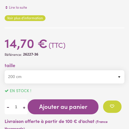
Matière
:
Lire la suite
Armature
en métal recouverte de PVC vert afin de pouvoir lui
Voir plus d'information
donner la forme souhaitée
(1 avis)
feuillage
textile
14,70 €
(TTC)
26227-36
Référence:
taille
EN STOCK !
Ajouter au panier
-
+
Livraison offerte à partir de 100 € d’achat
(France
Hexagonale)