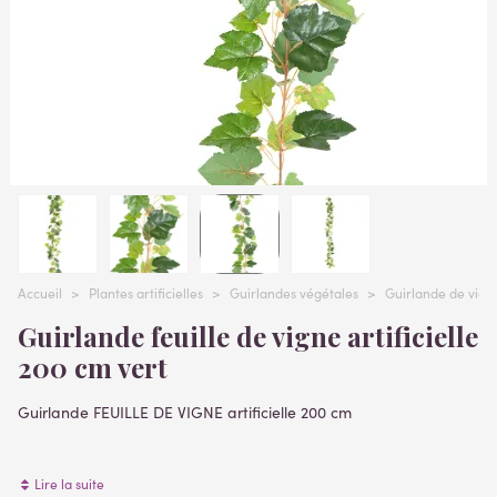
Accueil
>
Plantes artificielles
>
Guirlandes végétales
>
Guirlande de vign
Guirlande feuille de vigne artificielle
200 cm vert
Guirlande FEUILLE DE VIGNE artificielle 200 cm
Matière
:
Lire la suite