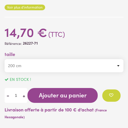
Armature
en métal recouverte de PVC vert afin de pouvoir lui
Voir plus d'information
donner la forme souhaitée
feuillage
textile enduit
14,70 €
(TTC)
26227-71
Référence:
taille
EN STOCK !
Ajouter au panier
-
+
Livraison offerte à partir de 100 € d’achat
(France
Hexagonale)