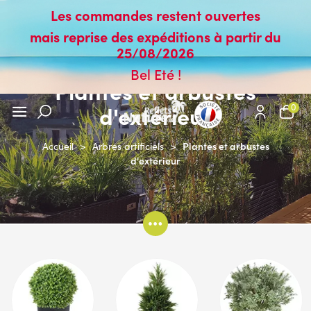
Les commandes restent ouvertes
mais reprise des expéditions à partir du
25/08/2026
Bel Eté !
Plantes et arbustes
d'extérieur
0
Plantes et arbustes
Accueil
>
Arbres artificiels
>
d'extérieur