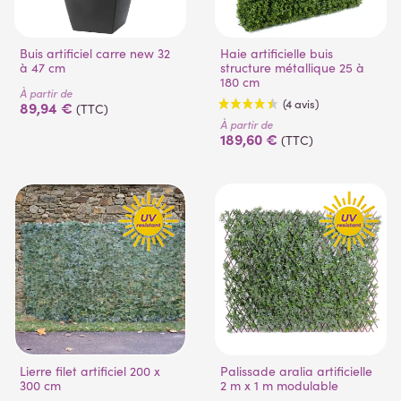
Buis artificiel carre new 32
Haie artificielle buis
à 47 cm
structure métallique 25 à
180 cm
À partir de
89,94 €
(TTC)
À partir de
189,60 €
(TTC)
(4 avis)
Lierre filet artificiel 200 x
Palissade aralia artificielle
300 cm
2 m x 1 m modulable