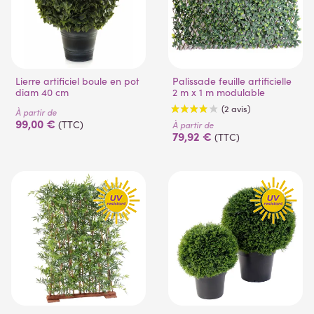
(6 avis)
(16 avis)
Lierre artificiel boule en pot
Palissade feuille artificielle
diam 40 cm
2 m x 1 m modulable
À partir de
99,00 €
(TTC)
À partir de
79,92 €
(TTC)
(1 avis)