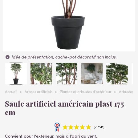
Idée de présentation, cache-pot décoratif non inclus.
Accueil
>
Arbres artificiels
>
Plantes et arbustes d'extérieur
>
Arbustes ext
Saule artificiel américain plast 175
cm
Convient pour l'extérieur, mais à l'abri du vent.