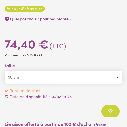
support de plantation ( plantes artificielles )
Voir plus d'information
Convient pour l'extérieur
Quel pot choisir pour ma plante ?
74,40 €
(TTC)
27603-UV71
Référence:
taille
Rupture de stock
Date de disponibilité :
14/08/2026
Livraison offerte à partir de 100 € d’achat
(France