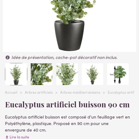
Idée de présentation, cache-pot décoratif non inclus.
Accueil
>
Arbres artificiels
>
Arbres méditerranéens
>
Eucalyptus artifici
Eucalyptus artificiel buisson 90 cm
Eucalyptus artificiel buisson
est composé d'un feuillage vert en
Polyéthylène, plastique. Proposé en 90 cm pour une
envergure de 40 cm
.
A la base un pot PVC de diamètre 16 cm et hauteur 14 cm,
Lire la suite