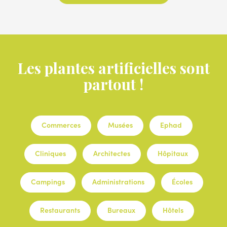
Les plantes artificielles sont
partout !
Commerces
Musées
Ephad
Cliniques
Architectes
Hôpitaux
Campings
Administrations
Écoles
Restaurants
Bureaux
Hôtels