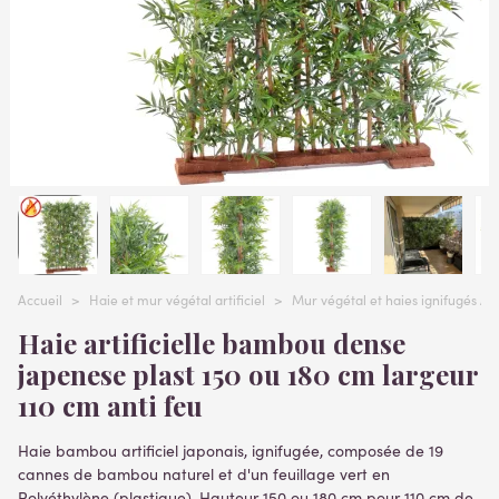
Accueil
>
Haie et mur végétal artificiel
>
Mur végétal et haies ignifugés Ant
Haie artificielle bambou dense
japenese plast 150 ou 180 cm largeur
110 cm anti feu
Haie bambou artificiel japonais, ignifugée, composée de 19
cannes de bambou naturel et d'un feuillage vert en
Polyéthylène (plastique). Hauteur 150 ou 180 cm pour 110 cm de