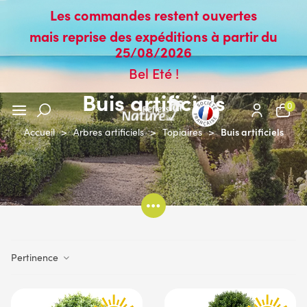
Les commandes restent ouvertes
mais reprise des expéditions à partir du
25/08/2026
Bel Eté !
Buis artificiels
0
Buis artificiels
Accueil
>
Arbres artificiels
>
Topiaires
>
Pertinence