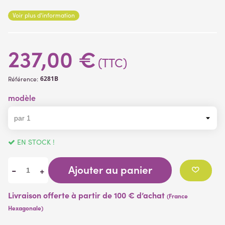
Convient pour l 'extérieur.
hauteur.
Voir plus d'information
237,00 €
(TTC)
6281B
Référence:
modèle
EN STOCK !
Ajouter au panier
-
+
Livraison offerte à partir de 100 € d’achat
(France
Hexagonale)