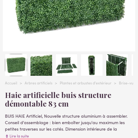
Accueil
>
Arbres artificiels
>
Plantes et arbustes d'extérieur
>
Brise-vue e
Haie artificielle buis structure
démontable 83 cm
BUIS HAIE Artificiel, Nouvelle structure aluminium à assembler.
Conseil d'assemblage : bien emboîter jusqu'au maximum les
petites traverses sur les cotés. Dimension intérieure de la
structure : 25 cm de largeur x 100 cm de longueur x 80 cm de
Lire la suite