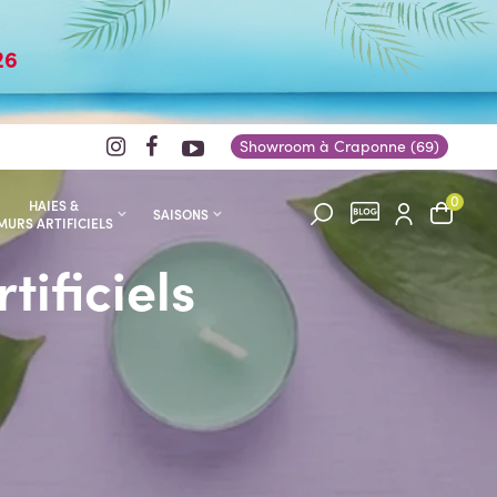
26
Showroom à Craponne (69)
0
HAIES &
SAISONS
MURS ARTIFICIELS
ificiels