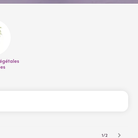
égétales 
les
Suivant
1/2