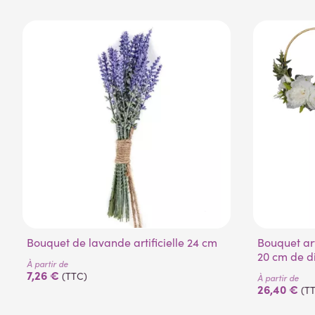
(1 avis)
Bouquet de lavande artificielle 24 cm
Bouquet artificiel sur anneau vert de
20 cm de d
À partir de
7,26 €
(TTC)
À partir de
26,40 €
(T