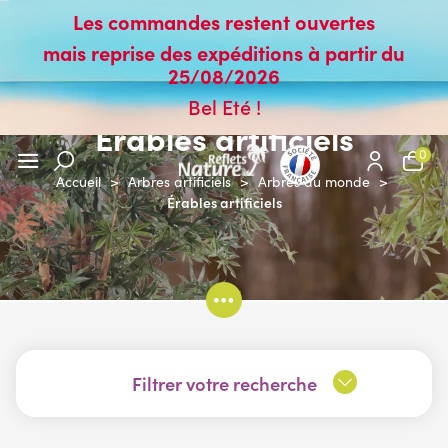
Les commandes restent ouvertes
mais reprise des expéditions à partir du
25/08/2026
Bel Eté !
Érables artificiels
0
Accueil
>
Arbres artificiels
>
Arbres du monde
>
Érables artificiels
Filtrer votre recherche