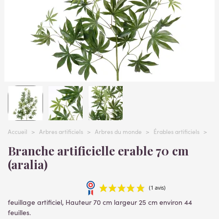
Accueil
>
Arbres artificiels
>
Arbres du monde
>
Érables artificiels
>
br
Branche artificielle erable 70 cm
(aralia)
feuillage artificiel, Hauteur 70 cm largeur 25 cm environ 44
feuilles.