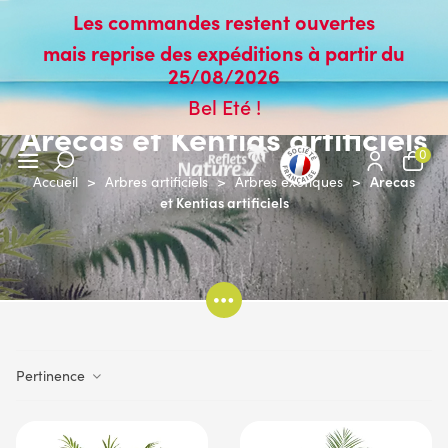
Les commandes restent ouvertes
mais reprise des expéditions à partir du
25/08/2026
Bel Eté !
Arecas et Kentias artificiels
0
Arecas
Accueil
>
Arbres artificiels
>
Arbres exotiques
>
et Kentias artificiels
Pertinence