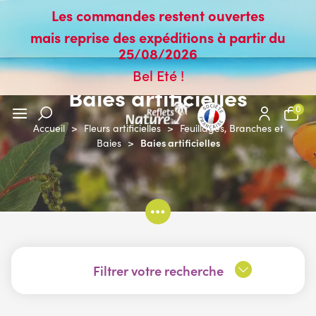
Les commandes restent ouvertes
mais reprise des expéditions à partir du
25/08/2026
Bel Eté !
Baies artificielles
0
Accueil
>
Fleurs artificielles
>
Feuillages, Branches et
Baies artificielles
Baies
>
Filtrer votre recherche