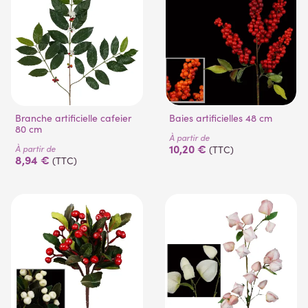
Branche artificielle cafeier
Baies artificielles 48 cm
80 cm
À partir de
10,20 €
À partir de
(TTC)
8,94 €
(TTC)