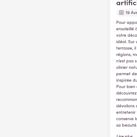
artific
19 Avr
Pour appor
ensoleillé
votre décora
idéal. Sur
terrasse, 
régions, m
n’est pas 
olivier natu
permet de
inspirée d
Pour bien ch
découvrez 
recommand
dévoilons 
entretenir 
conserve l
sa beauté
Lire plus