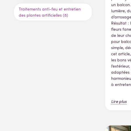
un balcon.
Traitements anti-feu et entretien
lumière, du
des plantes artificielles (8)
d’arrosag
Résultat : 
fleurs fane
de leur cha
pour balco
simple, dé
cet article
les bons v
l’extérieur
adaptées 
harmonieux
à entreteni
Lire plus