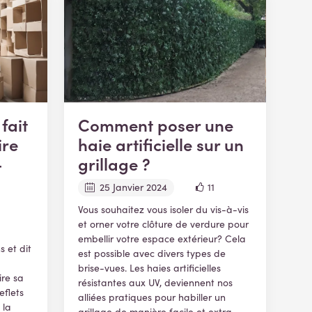
fait
Comment poser une
ire
haie artificielle sur un
-
grillage ?
25 Janvier 2024
11
Vous souhaitez vous isoler du vis-à-vis
et orner votre clôture de verdure pour
embellir votre espace extérieur? Cela
s et dit
est possible avec divers types de
brise-vues. Les haies artificielles
ire sa
résistantes aux UV, deviennent nos
flets
alliées pratiques pour habiller un
 la
grillage de manière facile et extra