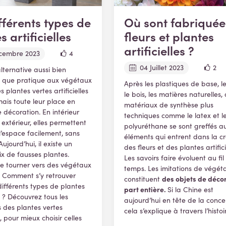
fférents types de
Où sont fabriquée
s artificielles
fleurs et plantes
artificielles ?
cembre 2023
4
04 Juillet 2023
2
lternative aussi bien
e que pratique aux végétaux
Après les plastiques de base, les
es plantes vertes artificielles
le bois, les matières naturelles,
ais toute leur place en
matériaux de synthèse plus
 décoration. En intérieur
techniques comme le latex et l
xtérieur, elles permettent
polyuréthane se sont greffés a
 l’espace facilement, sans
éléments qui entrent dans la c
Aujourd’hui, il existe un
des fleurs et des plantes artifici
x de fausses plantes.
Les savoirs faire évoluent au fil
e tourner vers des végétaux
temps. Les imitations de végét
s ? Comment s’y retrouver
des objets de déco
constituent
différents types de plantes
part entière.
Si la Chine est
es ? Découvrez tous les
aujourd’hui en tête de la conce
 des plantes vertes
cela s’explique à travers l’histoi
es, pour mieux choisir celles