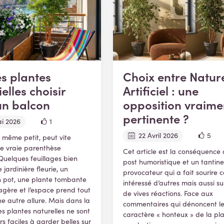
s plantes
Choix entre Natur
ielles choisir
Artificiel : une
un balcon
opposition vraime
pertinente ?
i 2026
1
22 Avril 2026
5
 même petit, peut vite
e vraie parenthèse
Cet article est la conséquence 
Quelques feuillages bien
post humoristique et un tantine
e jardinière fleurie, un
provocateur qui a fait sourire c
n pot, une plante tombante
intéressé d’autres mais aussi su
agère et l’espace prend tout
de vives réactions. Face aux
ne autre allure. Mais dans la
commentaires qui dénoncent l
les plantes naturelles ne sont
caractère « honteux » de la pl
rs faciles à garder belles sur