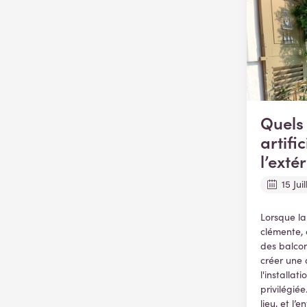
Quels
artifi
l’extér
15 Jui
Lorsque la
clémente, 
des balcon
créer une
l'installa
privilégié
lieu, et l’