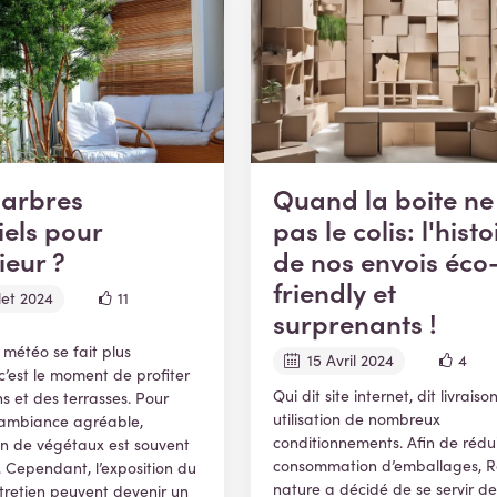
 arbres
Quand la boite ne 
ciels pour
pas le colis: l'histo
ieur ?
de nos envois éco
friendly et
llet 2024
11
surprenants !
 météo se fait plus
15 Avril 2024
4
c’est le moment de profiter
Qui dit site internet, dit livraison
s et des terrasses. Pour
utilisation de nombreux
 ambiance agréable,
conditionnements. Afin de rédu
tion de végétaux est souvent
consommation d’emballages, Re
e. Cependant, l’exposition du
nature a décidé de se servir de
entretien peuvent devenir un