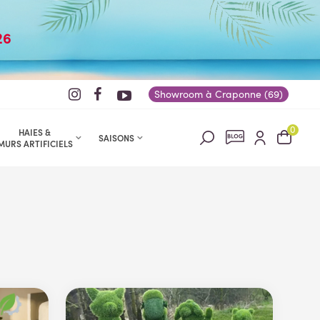
26
Showroom à Craponne (69)
0
HAIES &
SAISONS
MURS ARTIFICIELS