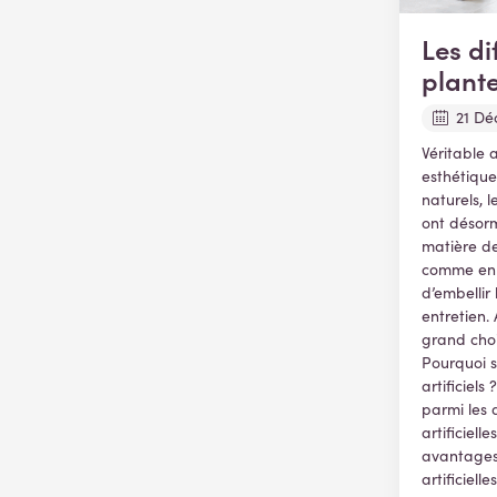
Les di
plante
21 Dé
Véritable a
esthétiqu
naturels, l
ont désorm
matière de
comme en e
d’embellir
entretien. 
grand choi
Pourquoi s
artificiel
parmi les 
artificiell
avantages
artificiell