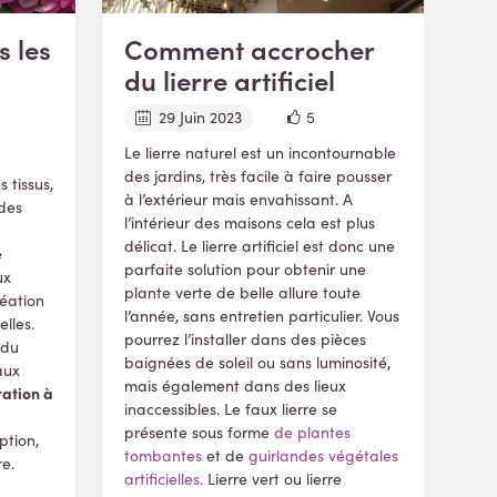
s les
Comment accrocher
du lierre artificiel
29 Juin 2023
5
Le lierre naturel est un incontournable
des jardins, très facile à faire pousser
 tissus,
à l’extérieur mais envahissant. A
 des
l’intérieur des maisons cela est plus
délicat. Le lierre artificiel est donc une
e
parfaite solution pour obtenir une
ux
plante verte de belle allure toute
réation
l’année, sans entretien particulier. Vous
elles.
pourrez l’installer dans des pièces
 du
baignées de soleil ou sans luminosité,
aux
mais également dans des lieux
ration à
inaccessibles. Le faux lierre se
présente sous forme
de plantes
ption,
tombantes
et de
guirlandes végétales
re.
artificielles
. Lierre vert ou lierre