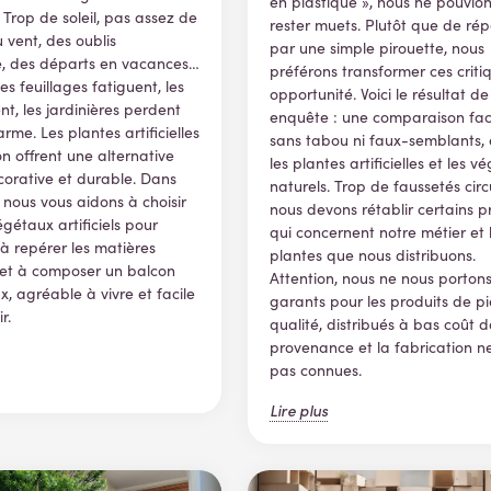
en plastique », nous ne pouvio
 Trop de soleil, pas assez de
rester muets. Plutôt que de ré
 vent, des oublis
par une simple pirouette, nous
e, des départs en vacances…
préférons transformer ces criti
les feuillages fatiguent, les
opportunité. Voici le résultat de
nt, les jardinières perdent
enquête : une comparaison fact
rme. Les plantes artificielles
sans tabou ni faux-semblants, 
n offrent une alternative
les plantes artificielles et les 
corative et durable. Dans
naturels. Trop de faussetés circ
, nous vous aidons à choisir
nous devons rétablir certains p
égétaux artificiels pour
qui concernent notre métier et 
, à repérer les matières
plantes que nous distribuons.
et à composer un balcon
Attention, nous ne nous porton
, agréable à vivre et facile
garants pour les produits de pi
r.
qualité, distribués à bas coût d
provenance et la fabrication n
pas connues.
Lire plus