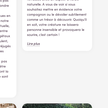
ns pas
naturelle. A vous de voir si vous
pondre
souhaitez mettre en évidence votre
compagnon ou le dévoiler subtilement
ques en
comme un trésor à découvrir. Quoiqu’il
 notre
en soit, votre créature ne laissera
uelle,
personne insensible et provoquera le
entre
sourire, c’est certain !
végétaux
ulent,
Lire plus
réjugés
les
s pas
ètre
ont la
e sont