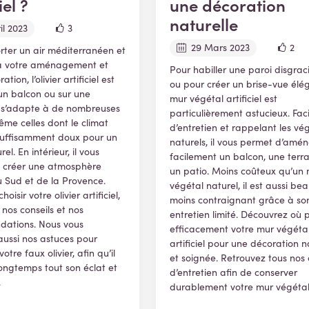
iel ?
une décoration
naturelle
il 2023
3
29 Mars 2023
2
ter un air méditerranéen et
 à votre aménagement et
Pour habiller une paroi disgrac
tion, l’olivier artificiel est
ou pour créer un brise-vue élég
 un balcon ou sur une
mur végétal artificiel est
il s’adapte à de nombreuses
particulièrement astucieux. Faci
ême celles dont le climat
d’entretien et rappelant les vé
suffisamment doux pour un
naturels, il vous permet d’amé
rel. En intérieur, il vous
facilement un balcon, une terr
 créer une atmosphère
un patio. Moins coûteux qu’un
u Sud et de la Provence.
végétal naturel, il est aussi b
oisir votre olivier artificiel,
moins contraignant grâce à so
nos conseils et nos
entretien limité. Découvrez où 
ations. Nous vous
efficacement votre mur végéta
aussi nos astuces pour
artificiel pour une décoration n
votre faux olivier, afin qu’il
et soignée. Retrouvez tous nos 
ongtemps tout son éclat et
d’entretien afin de conserver
.
durablement votre mur végétal