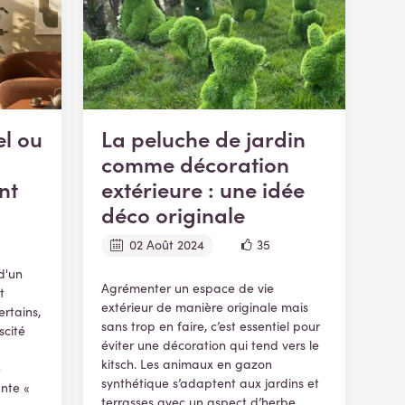
el ou
La peluche de jardin
comme décoration
nt
extérieure : une idée
déco originale
02 Août 2024
35
d'un
Agrémenter un espace de vie
t
extérieur de manière originale mais
ertains,
sans trop en faire, c’est essentiel pour
scité
éviter une décoration qui tend vers le
kitsch. Les animaux en gazon
e
synthétique s’adaptent aux jardins et
ante «
terrasses avec un aspect d’herbe