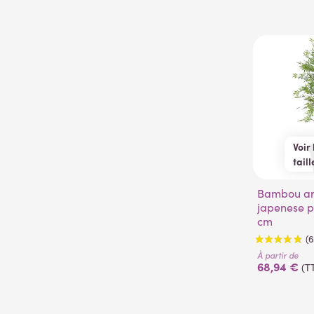
Voir 
taill
90 
Bambou artificiel
120 
japenese p
150 
cm
280
320
À partir de
68,94 €
(T