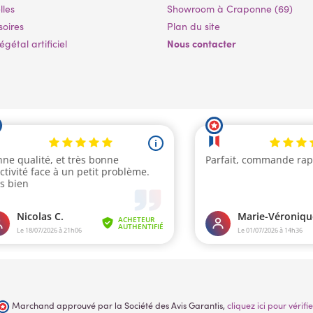
lles
Showroom à Craponne (69)
soires
Plan du site
Nous contacter
gétal artificiel
Marchand approuvé par la Société des Avis Garantis,
cliquez ici pour vérifie