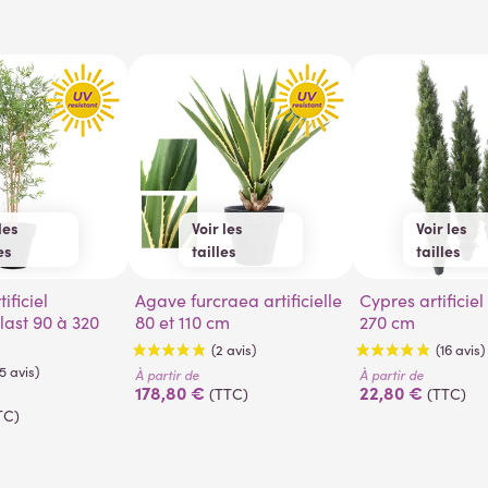
les
Voir les
Voir les
es
tailles
tailles
cm
180 cm
80 cm
110 cm
55 cm
150
cm
210 cm
Agave furcraea artificielle
Cypres artificiel mini 55 à
93 cm
180
last 90 à 320
80 et 110 cm
270 cm
cm
240 cm
125 cm
210
 cm
270 cm
 cm
À partir de
À partir de
178,80 €
22,80 €
(TTC)
(TTC)
TC)