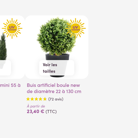
Voir les
tailles
 cm
22 cm
50 cm
 cm
Buis artificiel boule new
30 cm
60 cm
de diamètre 22 à 130 cm
 cm
40 cm
70 cm
80 cm
100 cm
À partir de
23,40 €
(TTC)
130 cm