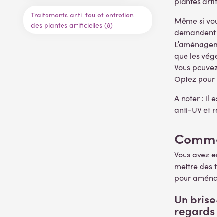
plantes arti
Traitements anti-feu et entretien
Même si vous
des plantes artificielles (8)
demandent pa
L’aménagemen
que les végé
Vous pouvez 
Optez pour 
A noter : il
anti-UV et r
Commen
Vous avez e
mettre des t
pour aménage
Un bris
regards