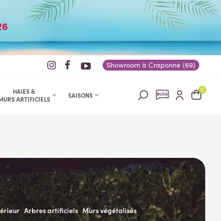
26
Showroom à Craponne (69)
0
HAIES &
SAISONS
MURS ARTIFICIELS
térieur
Arbres artificiels
Murs végétalisés