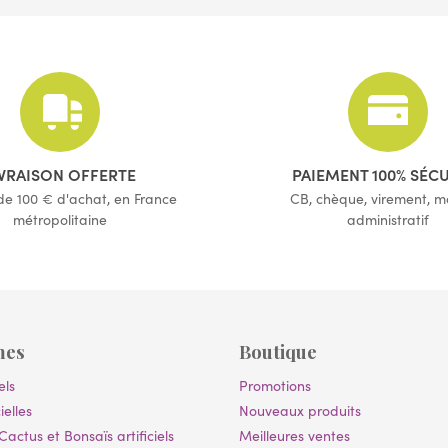
(2 avis)
(65 avis)
IVRAISON OFFERTE
PAIEMENT 100% SÉC
 de 100 € d'achat, en France
CB, chèque, virement, 
métropolitaine
administratif
mes
Boutique
els
Promotions
ielles
Nouveaux produits
Cactus et Bonsaïs artificiels
Meilleures ventes