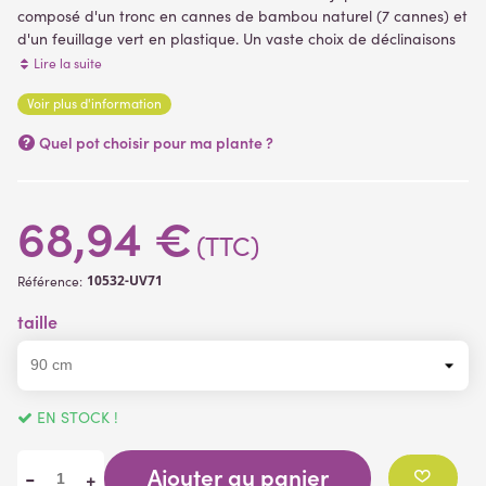
composé d'un tronc en cannes de bambou naturel (7 cannes) et
d'un feuillage vert en plastique. Un vaste choix de déclinaisons
est proposé pour cet arbre artificiel, allant de 90 à 320 cm de
Lire la suite
hauteur.
Voir plus d'information
Feuillage assez dense. Livré dans un support plastique type
(65 avis)
.
conteneur ( plantes artificielles )
Quel pot choisir pour ma plante ?
68,94 €
(TTC)
10532-UV71
Référence:
taille
EN STOCK !
Ajouter au panier
-
+