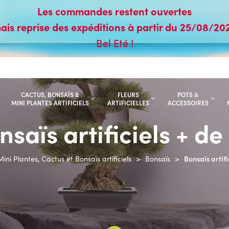
Les commandes restent ouvertes
ais reprise des expéditions à partir du 25/08/20
Bel Eté !
CACTUS, BONSAÏS &
FLEURS
POTS &
MINI PLANTES ARTIFICIELS
ARTIFICIELLES
ACCESSOIRES
nsaïs artificiels + de
Bonsaïs artifi
Mini Plantes, Cactus et Bonsaïs artificiels
>
Bonsaïs
>