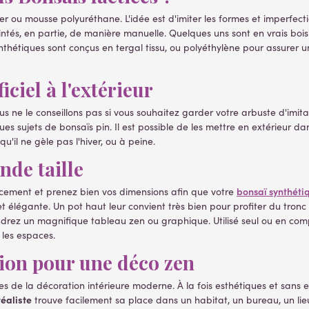
er ou mousse polyuréthane. L'idée est d'imiter les formes et imperfectio
ntés, en partie, de manière manuelle. Quelques uns sont en vrais bois e
synthétiques sont conçus en tergal tissu, ou polyéthylène pour assurer
ciel à l'extérieur
e le conseillons pas si vous souhaitez garder votre arbuste d'imitati
 sujets de bonsaïs pin. Il est possible de les mettre en extérieur da
u'il ne gèle pas l'hiver, ou à peine.
nde taille
bonsaï synthéti
lacement et prenez bien vos dimensions afin que votre
et élégante. Un pot haut leur convient très bien pour profiter du tron
endrez un magnifique tableau zen ou graphique. Utilisé seul ou en comp
les espaces.
tion pour une déco zen
de la décoration intérieure moderne. À la fois esthétiques et sans ent
réaliste
trouve facilement sa place dans un habitat, un bureau, un lieu 