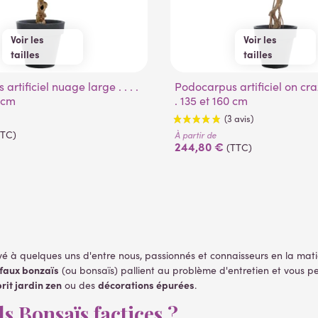
Voir les
Voir les
tailles
tailles
150 cm
180 cm
135 cm
160 cm
Podocarpus artificiel on crazy trunc . . .
0 cm
. 135 et 160 cm
TTC)
À partir de
244,80 €
(TTC)
rvé à quelques uns d'entre nous, passionnés et connaisseurs en la mati
faux bonzaïs
(ou bonsaïs) pallient au problème d'entretien et vous p
(3 avis)
rit jardin zen
décorations épurées
ou des
.
s Bonsaïs factices ?