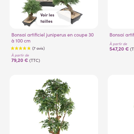
Voir les
tailles
30 cm
55 cm
Bonsai artificiel juniperus en coupe 30
100 cm
Bonsai arti
à 100 cm
À partir de
547,20 €
(
À partir de
79,20 €
(TTC)
(7 avis)