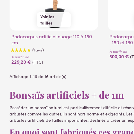
Voir les
tailles
110 cm
150 cm
Podocarpus artificiel nuage 110 à 150
Podocarpus artificiel nuage large . . . .
cm
. 150 et 18
À partir de
300,00 €
(
À partir de
229,20 €
(TTC)
Affichage 1-16 de 16 article(s)
Bonsaïs artificiels + de 1m
Posséder un bonsaï naturel est particulièrement difficile et rése
arbustes comme les autres, ils sont hors norme et exigeants. Les
(1 avis)
esp
arbustes artificiels de tailles importantes, destinés à créer un
En quoi sont fabriqués ces grand