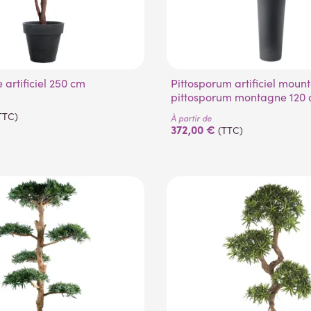
e artificiel 250 cm
Pittosporum artificiel mountain tree ou
pittosporum montagne 120
TTC)
À partir de
372,00 €
(TTC)