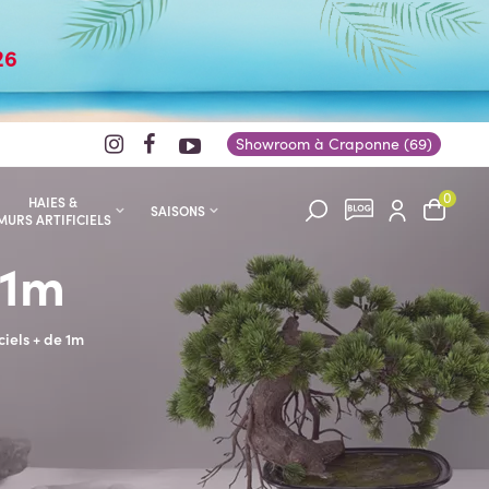
26
Showroom à Craponne (69)
0
HAIES &
SAISONS
MURS ARTIFICIELS
 1m
ciels + de 1m