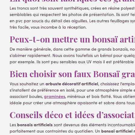
Les troncs sont très souvent synthétiques, crées en résine polyest
semblables qui respectent les photos de présentation. Ils sont tei
en pvc par soucis du détail des aiguilles. Les autres feuillages 
très facile, vous incombe à la réception.
Peux-t-on mettre un bonsaï artifi
De manière générale, dans cette gamme de grands bonzaïs, nous n
s'abimer rapidement. Nous avons toutefois un bémol pour quelques
par exemple. Ils sont peu sensibles aux UV mais il est préférable q
Bien choisir son faux Bonsaï gra
arbuste décoratif artificiel
Vous souhaitez un
, choisissez l'emp
s'installent de préférence en isolé, pour une atmosphère simple 
graminées
associant boules,
, minéraux et bois flotté. Vous obti
idéale pour créer une atmosphère apaisante et sobre dans tous 
Conseils déco et idées d’associa
bonsaïs artificiels
Les
sont devenus des éléments incontournables 
bonsaï artificiel 
parfaitement aux contraintes du quotidien. Un