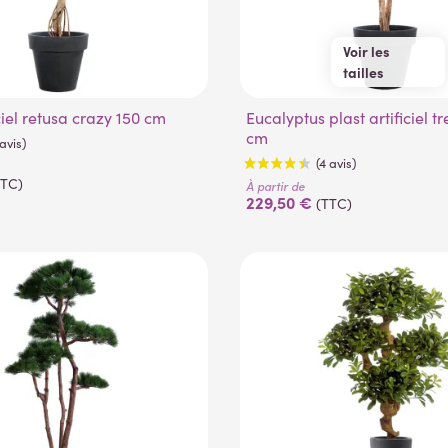
Voir les
tailles
130 cm
150 cm
ficiel retusa crazy 150 cm
Eucalyptus plast artificiel tree 130 à 180
180 cm
cm
TTC)
À partir de
229,50 €
(TTC)
(1 avis)
(4 avis)