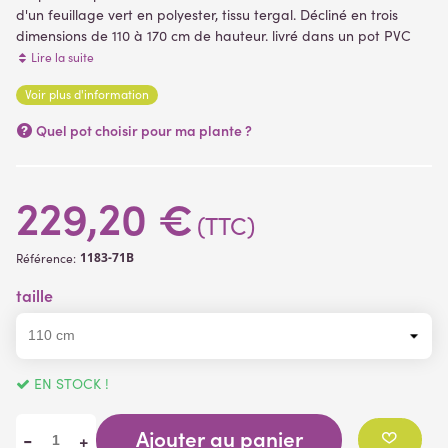
d'un feuillage vert en polyester, tissu tergal. Décliné en trois
dimensions de 110 à 170 cm de hauteur. livré dans un pot PVC
noir lesté servant de support de plantation, plantes artificielles.
Lire la suite
Voir plus d'information
(1 avis)
Quel pot choisir pour ma plante ?
229,20 €
(TTC)
1183-71B
Référence:
taille
EN STOCK !
Ajouter au panier
-
+