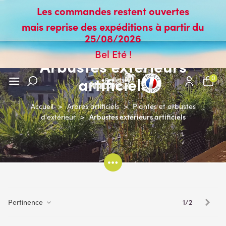
Les commandes restent ouvertes
mais reprise des expéditions à partir du
25/08/2026
Bel Eté !
Arbustes extérieurs
artificiels
0
Accueil
>
Arbres artificiels
>
Plantes et arbustes
Arbustes extérieurs artificiels
d'extérieur
>
Suiv
1/2
Pertinence