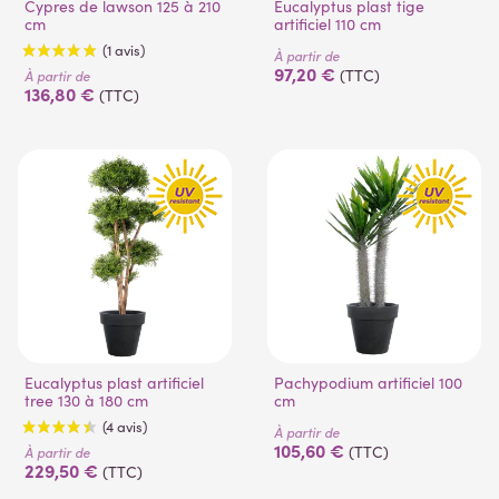
Cypres de lawson 125 à 210
Eucalyptus plast tige
cm
artificiel 110 cm
À partir de
(16 avis)
(1 avis)
97,20 €
(TTC)
À partir de
136,80 €
(TTC)
Eucalyptus plast artificiel
Pachypodium artificiel 100
tree 130 à 180 cm
cm
À partir de
105,60 €
(TTC)
À partir de
229,50 €
(1 avis)
(TTC)