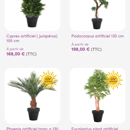
Cypres artificiel ( junipérus)
Podocarpus artificiel 135 cm
105 cm
À partir de
198,00 €
À partir de
(TTC)
168,00 €
(TTC)
(10 avis)
(4 avis)
Phoenix artificiel tronc n 130
Eucalyptus plast artificiel