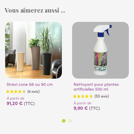
Vous aimerez aussi ...
Strevi cone 68 ou 90 cm
Nettoyant pour plantes
artificielles 500 ml
À partir de
91,20 €
À partir de
(TTC)
9,90 €
(TTC)