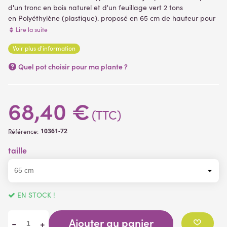
d'un tronc en bois naturel et d'un feuillage vert 2 tons
en Polyéthylène (plastique). proposé en 65 cm de hauteur pour
une envergure de 32 cm.
Lire la suite
feuillage dense. Livré dans un pot PVC (support de plantation)
Voir plus d'information
plantes artificielles
(6 avis)
Quel pot choisir pour ma plante ?
68,40 €
(TTC)
10361-72
Référence:
taille
EN STOCK !
Ajouter au panier
-
+