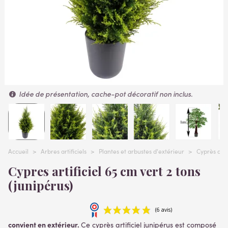
Idée de présentation, cache-pot décoratif non inclus.
Accueil
>
Arbres artificiels
>
Plantes et arbustes d'extérieur
>
Cyprès artif
Cypres artificiel 65 cm vert 2 tons
(junipérus)
convient en extérieur.
Ce cyprès artificiel junipérus est composé