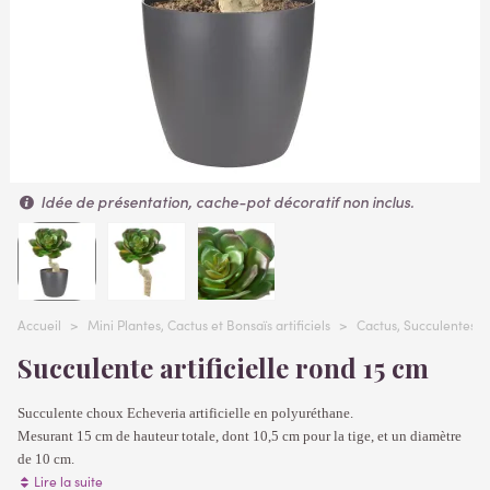
Idée de présentation, cache-pot décoratif non inclus.
Accueil
>
Mini Plantes, Cactus et Bonsaïs artificiels
>
Cactus, Succulentes, p
Succulente artificielle rond 15 cm
Succulente choux Echeveria artificielle en polyuréthane.
Mesurant 15 cm de hauteur totale, dont 10,5 cm pour la tige, et un diamètre
de 10 cm.
Lire la suite
Livrée sans pot.