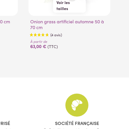
Voir les
tailles
50 cm
65 cm
210 cm
Onion grass artificiel automne 50 à
70 cm
Laurier sauce artificiel boule de 35 à
70 cm
85
À pa
94
À partir de
63,00 €
(TTC)
(4 avis)
URISÉ
SOCIÉTÉ FRANÇAISE