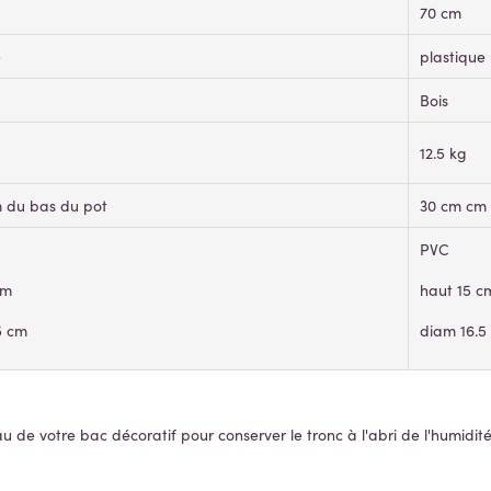
70 cm
e
plastique
Bois
12.5 kg
 du bas du pot
30 cm cm 
PVC
cm
haut 15 c
5 cm
diam 16.5
au de votre bac décoratif pour conserver le tronc à l'abri de l'humidité