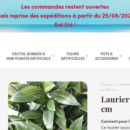
Les commandes restent ouvertes
ais reprise des expéditions à partir du 25/08/20
Bel Eté !
CACTUS, BONSAÏS &
FLEURS
POTS &
MINI PLANTES ARTIFICIELS
ARTIFICIELLES
ACCESSOIRES
Accueil
>
Arbres 
ou 150 cm
Laurier sauce artificiel cone 130 ou 150
cm
Convient pour l
Ce laurier sauce