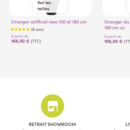
Voir les
tailles
150 cm
180 cm
Oranger artificiel new 150 et 180 cm
Oranger du mexique artificiel 150 et
180 cm uv
À partir de
À partir de
168,00 €
198,00 €
(TTC)
(T
(8 avis)
RETRAIT SHOWROOM
L