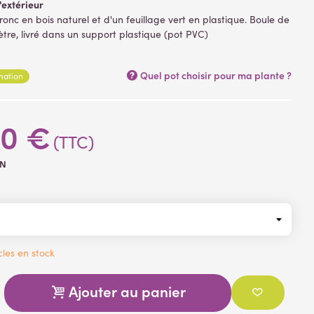
'extérieur
onc en bois naturel et d'un feuillage vert en plastique. Boule de
re, livré dans un support plastique (pot PVC)
ou Armoise artificielle est une plante originale
elles
Quel pot choisir pour ma plante ?
rmation
60 €
(TTC)
2N
cles en stock
Ajouter au panier