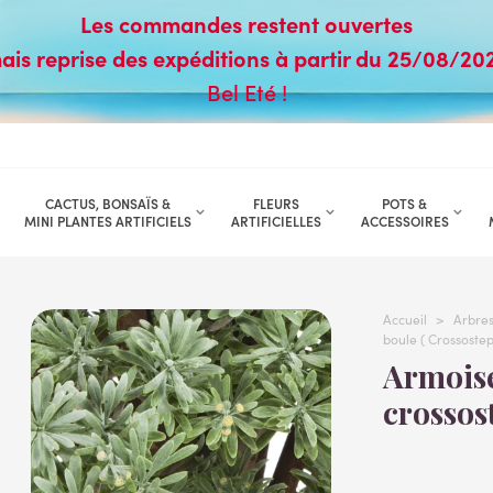
Les commandes restent ouvertes
ais reprise des expéditions à partir du 25/08/20
Bel Eté !
CACTUS, BONSAÏS &
FLEURS
POTS &
MINI PLANTES ARTIFICIELS
ARTIFICIELLES
ACCESSOIRES
Accueil
>
Arbres 
boule ( Crossoste
Armoise artificielle boule (
crossos