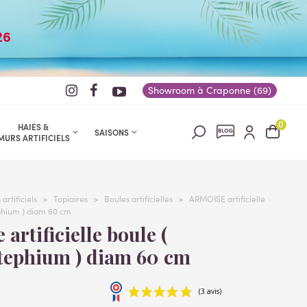
26
Showroom à Craponne (69)
0
HAIES &
SAISONS
MURS ARTIFICIELS
artificiels
>
Topiaires
>
Boules artificielles
>
ARMOISE artificielle
phium ) diam 60 cm
tephium ) diam 60 cm