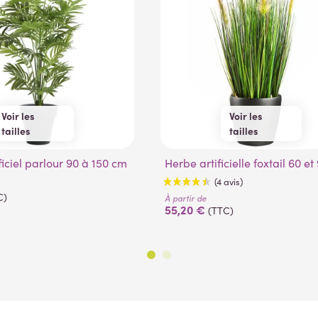
(53 avis)
Voir les
Voir les
tailles
tailles
90 cm
120 cm
60 cm
90 cm
ificiel parlour 90 à 150 cm
150 cm
Herbe artificielle foxtail 60 e
C)
À partir de
55,20 €
(TTC)