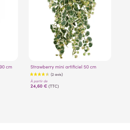
t 90 cm
Strawberry mini artificiel 50 cm
M
À partir de
À pa
24,60 €
10
(TTC)