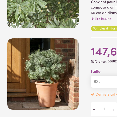
Convient pour l
composé d'un tr
60 cm de diamèt
Crossostephium 
Lire la suite
plantes artifici
Voir plus d'info
147,
5660
Référence:
taille
Derniers arti
-
+