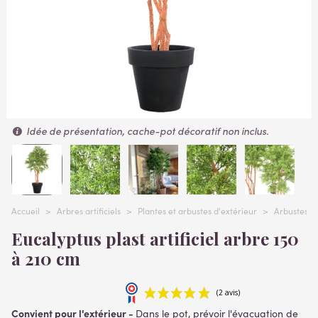
Idée de présentation, cache-pot décoratif non inclus.
Accueil
>
Arbres artificiels
>
Plantes et arbustes d'extérieur
>
Arbustes ext
Eucalyptus plast artificiel arbre 150
à 210 cm
Convient pour l'extérieur -
Dans le pot, prévoir l'évacuation de