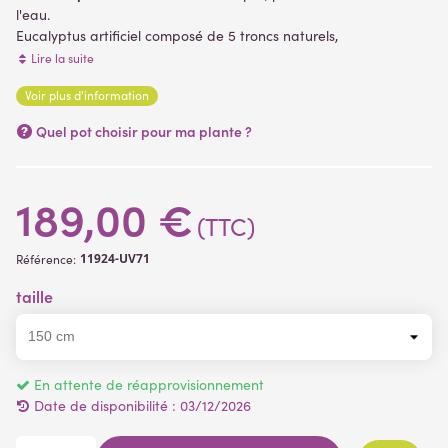
l'eau.
Eucalyptus artificiel composé de 5 troncs naturels,
- une hauteur sous feuillage de 75 cm et une envergure de 80
Lire la suite
cm pour le 150 cm,
Voir plus d'information
- une hauteur sous feuillage de 90 cm et une envergure de 85
(2 avis)
cm pour le 180 cm,
Quel pot choisir pour ma plante ?
- une hauteur sous feuillage de 110 cm et une envergure de 100
cm pour le 210 cm
il est fixé dans pot plastique bétonné (support de plantation).
189,00 €
(TTC)
11924-UV71
Référence:
taille
En attente de réapprovisionnement
Date de disponibilité :
03/12/2026