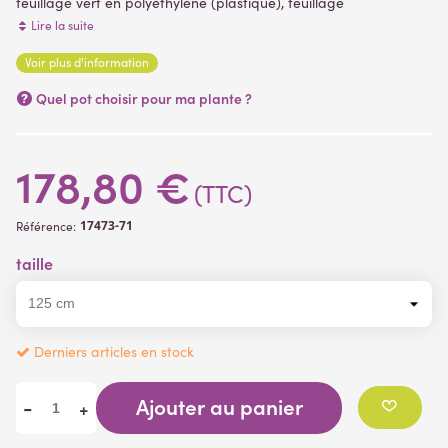
feuillage vert en polyéthylène (plastique), feuillage
dense. Décliné en 3 dimensions pour cet arbre artificiel, allant
Lire la suite
de 125 à 180 cm de hauteur
. Livré dans un pot PVC (support de
Voir plus d'information
plantation) plantes artificielles
(1 avis)
Quel pot choisir pour ma plante ?
178,80 €
(TTC)
17473-71
Référence:
taille
Derniers articles en stock
Ajouter au panier
-
+