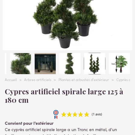
Accueil
>
Arbres artificiels
>
Plantes et arbustes d'extérieur
>
Cyprès artif
Cypres artificiel spirale large 125 à
180 cm
Convient pour l'extérieur
Ce cyprès artificiel spirale large a un Tronc en métal,
d'un