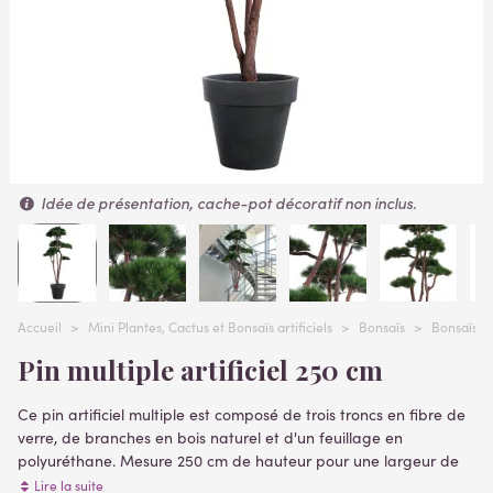
Idée de présentation, cache-pot décoratif non inclus.
Accueil
>
Mini Plantes, Cactus et Bonsaïs artificiels
>
Bonsaïs
>
Bonsaïs ar
Pin multiple artificiel 250 cm
Ce pin artificiel multiple est composé de trois troncs en fibre de
verre, de branches en bois naturel et d'un feuillage en
polyuréthane. Mesure 250 cm de hauteur pour une largeur de
110 cm.Livré sur pot PVC lesté servant de support de plantation (
Lire la suite