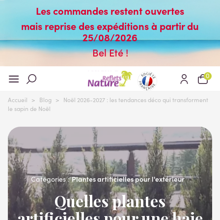
Les commandes restent ouvertes
mais reprise des expéditions à partir du
25/08/2026
Bel Eté !
0
Accueil
>
Blog
>
Noël 2026-2027 : les tendances déco qui transforment
le sapin de Noël
Plantes artificielles pour l'extérieur
Catégories :
Quelles plantes
artificielles pour une haie