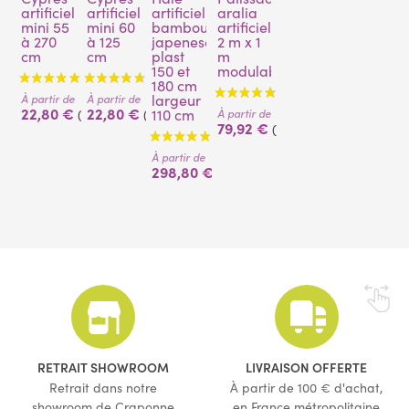
artificiel
artificiel
artificielle
aralia
mini 55
mini 60
bambou
artificielle
à 270
à 125
japenese
2 m x 1
cm
cm
plast
m
150 et
modulable
180 cm
largeur
À partir de
À partir de
22,80 €
22,80 €
110 cm
À partir de
(TTC)
(TTC)
79,92 €
(TTC)
À partir de
298,80 €
(TTC)
(16 avis)
(7 avis)
(7 avis)
RETRAIT SHOWROOM
LIVRAISON OFFERTE
Retrait dans notre
À partir de 100 € d'achat,
showroom de Craponne
en France métropolitaine