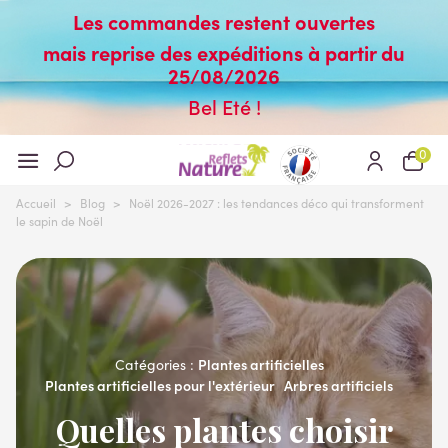
Les commandes restent ouvertes
mais reprise des expéditions à partir du
25/08/2026
Bel Eté !
0
Accueil
>
Blog
>
Noël 2026-2027 : les tendances déco qui transforment
le sapin de Noël
Plantes artificielles
Catégories :
Plantes artificielles pour l'extérieur
Arbres artificiels
Quelles plantes choisir