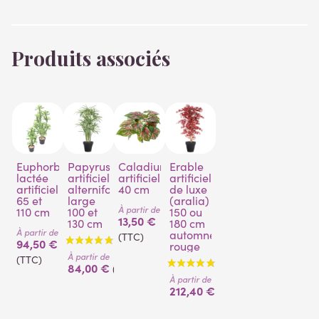
Produits associés
Euphorbe
Papyrus
Caladium
Erable
lactée
artificiel
artificiel
artificiel
artificielle
alternifolius
40 cm
de luxe
65 et
large
(aralia)
À partir de
110 cm
100 et
150 ou
13,50 €
130 cm
180 cm
À partir de
automne
(TTC)
94,50 €
rouge
À partir de
(TTC)
84,00 €
(TTC)
À partir de
212,40 €
(TTC)