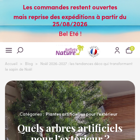
Les commandes restent ouvertes
mais reprise des expéditions à partir du
25/08/2026
Bel Eté !
0
Accueil
>
Blog
>
Noël 2026-2027 : les tendances déco qui transforment
le sapin de Noël
Plantes artificielles pour l'extérieur
Catégories :
Quels arbres artificiels
pour l’extérieur ?