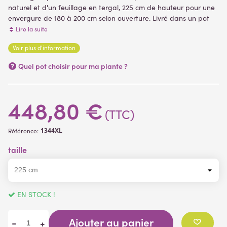
naturel et d'un feuillage en tergal, 225 cm de hauteur pour une
envergure de 180 à 200 cm selon ouverture. Livré dans un pot
PVC (support de plantation) plantes artificielles
Lire la suite
Voir plus d'information
(1 avis)
Quel pot choisir pour ma plante ?
448,80 €
(TTC)
1344XL
Référence:
taille
EN STOCK !
Ajouter au panier
-
+