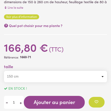
dimensions de 150 à 260 cm de hauteur, feuillage textile de 80 à
120 cm de longueur suivant le modèle.
Livré dans
un pot PVC
Lire la suite
(support de plantation
) plantes artificielles
Voir plus d'information
(9 avis)
Quel pot choisir pour ma plante ?
166,80 €
(TTC)
1660-71
Référence:
taille
EN STOCK !
Ajouter au panier
-
+