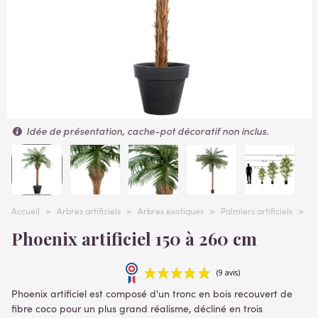
Idée de présentation, cache-pot décoratif non inclus.
Accueil
>
Arbres artificiels
>
Arbres exotiques
>
Palmiers artificiels
>
PH
Phoenix artificiel 150 à 260 cm
Phoenix artificiel est composé d'un tronc en bois recouvert de
fibre coco pour un plus grand réalisme, décliné en trois