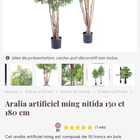
Idée de présentation, cache-pot décoratif non inclus.
Accueil
>
Arbres artificiels
>
Arbres du monde
>
Érables artificiels
>
AR
Aralia artificiel ming nitida 150 et
180 cm
Cet aralia artificiel ming est composé de 10 troncs en bois