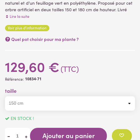
naturel et d'un feuillage vert en
polyéthylène
. Proposé pour cet
arbre artificiel en deux tailles 150 et 180 cm de hauteur.
Livré
dans
un pot PVC (support de plantation
) plantes artificielles .
Lire la suite
Voir plus d'information
(1 avis)
Quel pot choisir pour ma plante ?
129,60 €
(TTC)
10834-71
Référence:
taille
EN STOCK !
Ajouter au panier
-
+