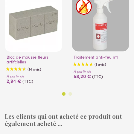
Bloc de mousse fleurs
Traitement anti-feu m1
artifcielles
À partir de
58,20 €
À partir de
(TTC)
2,94 €
(TTC)
Les clients qui ont acheté ce produit ont
(1 avis)
également acheté ...
(14 avis)