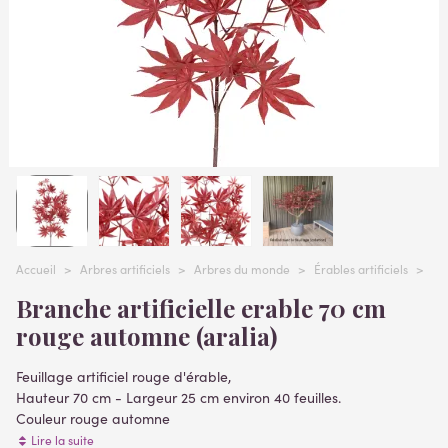
Accueil
>
Arbres artificiels
>
Arbres du monde
>
Érables artificiels
>
br
Branche artificielle erable 70 cm
rouge automne (aralia)
Feuillage artificiel rouge d'érable,
Hauteur 70 cm - Largeur 25 cm environ 40 feuilles.
Couleur rouge automne
Matière tergal
Lire la suite