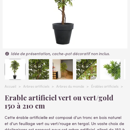
Idée de présentation, cache-pot décoratif non inclus.
Accueil
>
Arbres artificiels
>
Arbres du monde
>
Érables artificiels
>
ER
Erable artificiel vert ou vert/gold
150 à 210 cm
Cette érable artificielle est composé d'un tronc en bois naturel
et d'un feuillage vert ou vert/rouge en tergal. Un vaste choix de
déclinaisons est proposé pour cet arbre artificiel, allant de 150 à