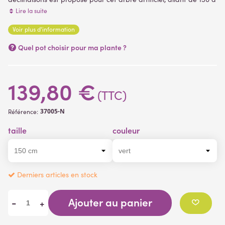
210 cm de hauteur. livré dans un support plastique (pot PVC) (
Lire la suite
plantes artificielles)
Voir plus d'information
Quel pot choisir pour ma plante ?
139,80 €
(TTC)
37005-N
Référence:
taille
couleur
Derniers articles en stock
Ajouter au panier
-
+