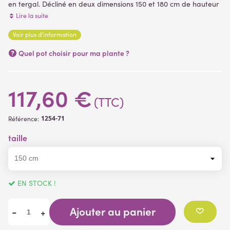
en tergal. Décliné en deux dimensions 150 et 180 cm de hauteur
pour une envergure de 70 et 80 cm. livré dans un support
Lire la suite
plastique (pot PVC)
Voir plus d'information
(4 avis)
Quel pot choisir pour ma plante ?
117,60 €
(TTC)
1254-71
Référence:
taille
EN STOCK !
Ajouter au panier
-
+