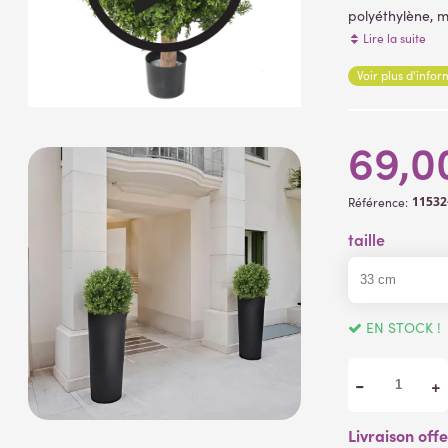
polyéthylène, m
support plastiqu
Lire la suite
Feuillage avec
Voir plus d'info
69,0
11532
Référence:
taille
EN STOCK !
-
+
Livraison off