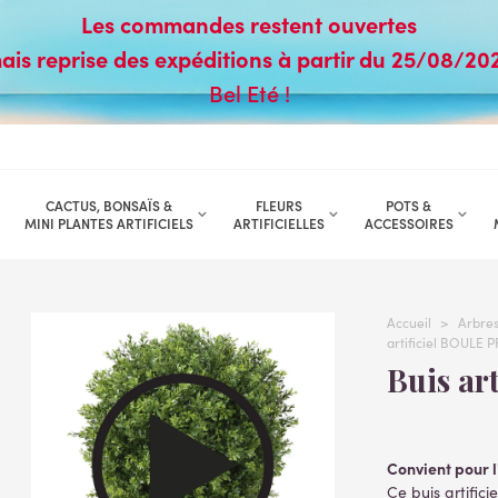
Les commandes restent ouvertes
ais reprise des expéditions à partir du 25/08/20
Bel Eté !
CACTUS, BONSAÏS &
FLEURS
POTS &
MINI PLANTES ARTIFICIELS
ARTIFICIELLES
ACCESSOIRES
Accueil
>
Arbres 
artificiel BOULE P
Buis a
Convient pour l
Ce buis artifici