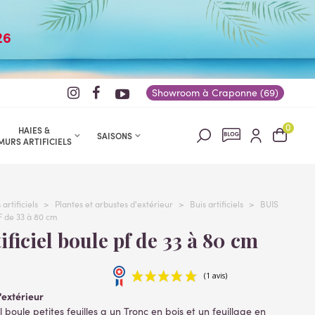
26
Showroom à Craponne (69)
0
HAIES &
SAISONS
MURS ARTIFICIELS
artificiels
>
Plantes et arbustes d'extérieur
>
Buis artificiels
>
BUIS
F de 33 à 80 cm
rtificiel boule pf de 33 à 80 cm
'extérieur
el boule petites feuilles a un Tronc en bois et un feuillage en