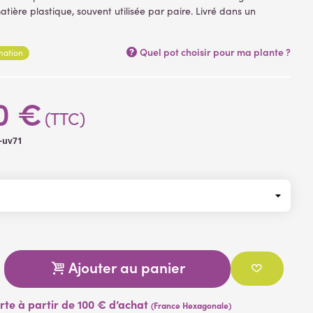
atière plastique, souvent utilisée par paire. Livré dans un
e Effet non taillé ( plantes artificielles )
début de floraison
Quel pot choisir pour ma plante ?
rmation
0 €
(TTC)
-uv71
Ajouter au panier
erte à partir de 100 € d’achat
(France Hexagonale)