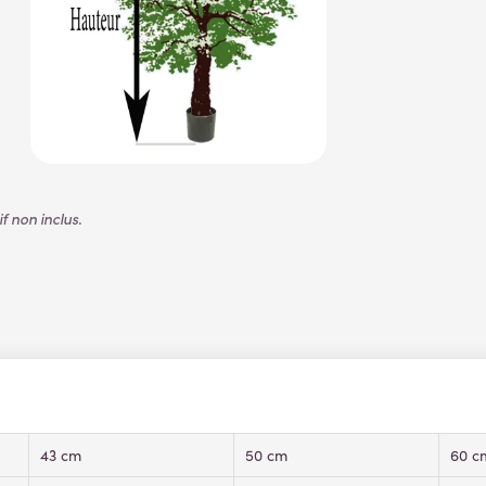
 non inclus.
43 cm
50 cm
60 c