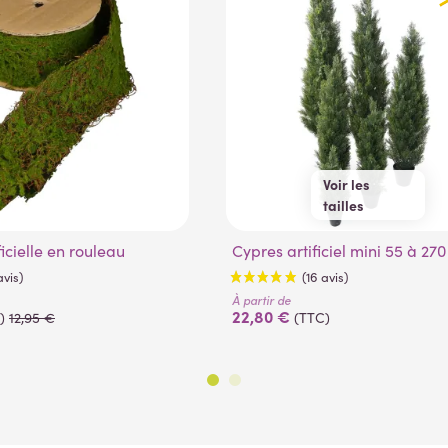
Voir les
tailles
55 cm
150 cm
ficielle en rouleau
Cypres artificiel mini 55 à 27
93 cm
180 cm
125 cm
210 cm
270 cm
À partir de
22,80 €
)
12,95 €
(TTC)