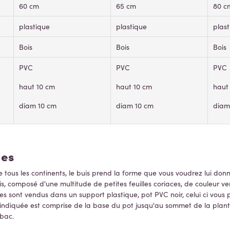
60 cm
65 cm
80 c
plastique
plastique
plas
Bois
Bois
Bois
PVC
PVC
PVC
haut 10 cm
haut 10 cm
haut
diam 10 cm
diam 10 cm
diam
lles
e tous les continents,
le buis prend la forme que vous voudrez lui donne
is, composé d'une multitude de petites feuilles coriaces, de couleur ver
uilles sont vendus dans un support plastique, pot PVC noir, celui ci vo
le indiquée est comprise de la base du pot jusqu'au sommet de la plante
 bac.