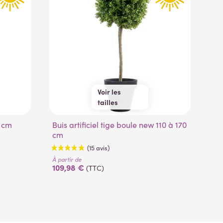
Voir les
tailles
110 cm
140 cm
0 cm
Buis artificiel tige boule new 110 à 170
170 cm
Cypres artificiel 65 cm vert 2 tons
cm
(ju
À partir de
À pa
109,98 €
68
(TTC)