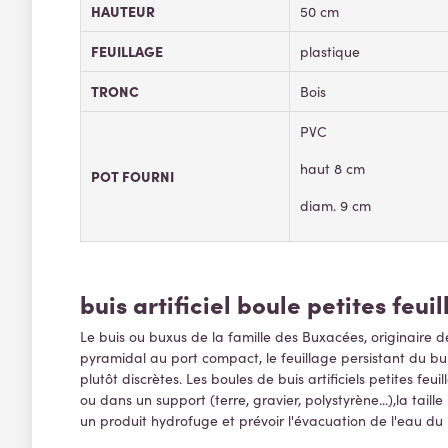
HAUTEUR
50 cm
FEUILLAGE
plastique
TRONC
Bois
PVC
haut 8 cm
POT FOURNI
diam. 9 cm
buis artificiel boule petites feui
Le buis ou buxus
de la famille des Buxacées,
originaire d
pyramidal au port compact,
le feuillage persistant du bu
plutôt discrètes.
Les boules de buis artificiels petites fe
ou dans un support (terre, gravier, polystyrène...),la tail
un produit hydrofuge et prévoir l'évacuation de l'eau du