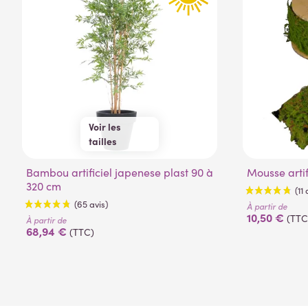
(53 avis)
Voir les
tailles
90 cm
180 cm
Bambou artificiel japenese plast 90 à
120 cm
210 cm
Mousse arti
320 cm
150 cm
240 cm
280 cm
À partir de
10,50 €
(TTC
320 cm
À partir de
68,94 €
(TTC)