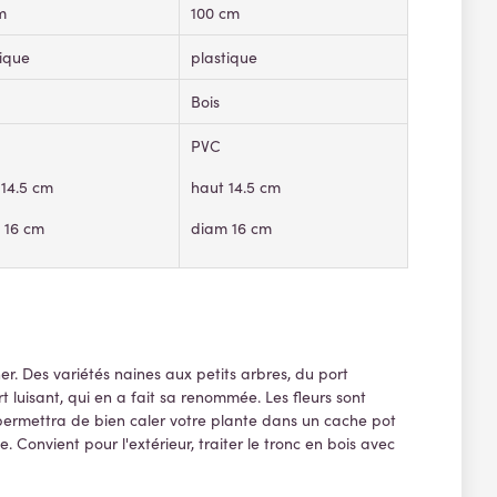
m
100 cm
tique
plastique
Bois
PVC
 14.5 cm
haut 14.5 cm
 16 cm
diam 16 cm
r. Des variétés naines aux petits arbres, du port
t luisant, qui en a fait sa renommée. Les fleurs sont
us permettra de bien caler votre plante dans un cache pot
. Convient pour l'extérieur, traiter le tronc en bois avec