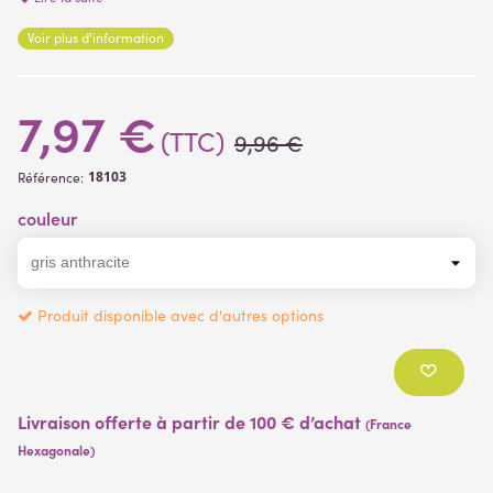
aux intempéries, le revêtement est traité anti-UV. Le plastique
Voir plus d'information
de haute qualité convient aussi bien pour un usage intérieur ou
(3 avis)
extérieur.
7,97 €
(TTC)
9,96 €
18103
Référence:
couleur
Produit disponible avec d'autres options
Livraison offerte à partir de 100 € d’achat
(France
Hexagonale)