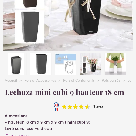
Accueil
>
Pots et Accessoires
>
Pots et Contenants
>
Pots carrés
>
Lech
Lechuza mini cubi 9 hauteur 18 cm
dimensions
( mini cubi 9)
- hauteur 18 cm x 9 cm x 9 cm
Livré sans réserve d'eau
Matière
polypropylène
:
très résistant aux rayures, aux chocs et
Lire la suite