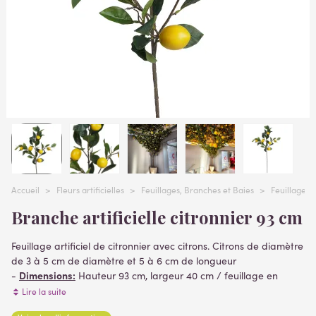
Accueil
>
Fleurs artificielles
>
Feuillages, Branches et Baies
>
Feuillages ar
Branche artificielle citronnier 93 cm
Feuillage artificiel de citronnier avec citrons. Citrons de diamètre
de 3 à 5 cm de diamètre et 5 à 6 cm de longueur
Dimensions:
-
Hauteur 93 cm, largeur 40 cm / feuillage en
tergal hauteur 50cm / citron en polystyrène léger et
Lire la suite
revêtement