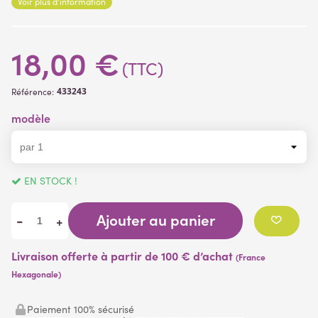
Voir plus d'information
Se travaille facilement grâce aux fils de fer résistants et souples
incorporés dans les tiges
18,00 €
(TTC)
433243
Référence:
modèle
EN STOCK !
Ajouter au panier
-
+
Livraison offerte à partir de 100 € d’achat
(France
Hexagonale)
Paiement 100% sécurisé