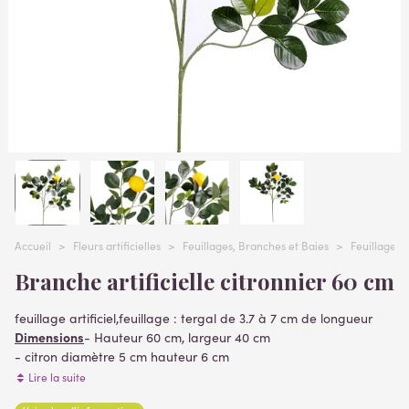
Accueil
>
Fleurs artificielles
>
Feuillages, Branches et Baies
>
Feuillages ar
Branche artificielle citronnier 60 cm
feuillage artificiel,feuillage : tergal de 3.7 à 7 cm de longueur
Dimensions
- Hauteur 60 cm, largeur 40 cm
- citron diamètre 5 cm hauteur 6 cm
- feuillage hauteur 32 cm
Lire la suite
- citron plastique