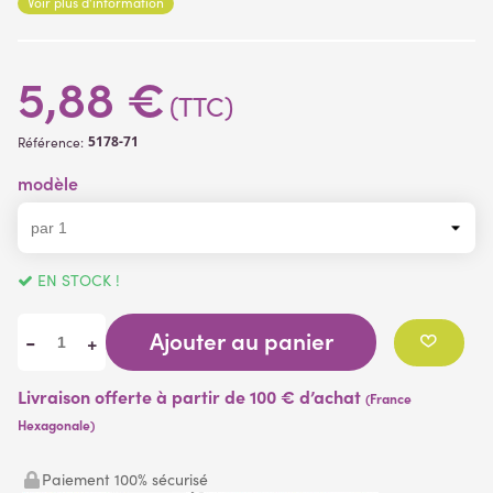
Voir plus d'information
Se travaille facilement grâce aux fils de fer résistants et souples
incorporés dans les tiges
5,88 €
(TTC)
5178-71
Référence:
modèle
EN STOCK !
Ajouter au panier
-
+
Livraison offerte à partir de 100 € d’achat
(France
Hexagonale)
Paiement 100% sécurisé